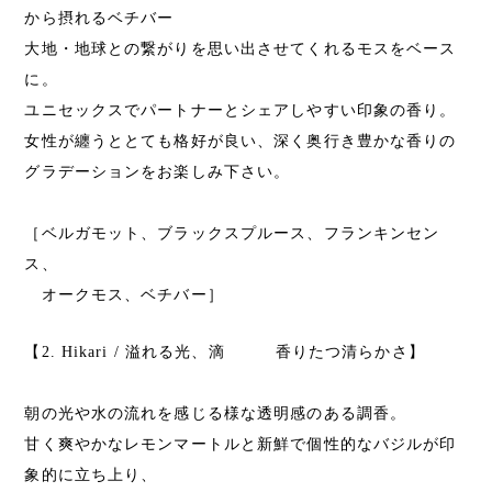
から摂れるベチバー
大地・地球との繋がりを思い出させてくれるモスをベース
に。
ユニセックスでパートナーとシェアしやすい印象の香り。
女性が纏うととても格好が良い、深く奥行き豊かな香りの
グラデーションをお楽しみ下さい。
［ベルガモット、ブラックスプルース、フランキンセン
ス、
オークモス、ベチバー］
【2. Hikari / 溢れる光、滴 香りたつ清らかさ】
朝の光や水の流れを感じる様な透明感のある調香。
甘く爽やかなレモンマートルと新鮮で個性的なバジルが印
象的に立ち上り、