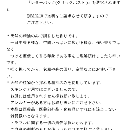
『レターパック(クリックポスト )』を選択されます
と
別途追加で送料をご請求させて頂きますので
ご注意下さい。
＊天然の精油のみで調香した香りです。
一日中香る様な、空間いっぱいに広がる様な、強い香りでは
なく
つける度優しく香る印象である事をご理解頂けましたら幸い
です。
＊軽く振ってから、衣服や身の回り、空間などにお使い下さ
い。
＊天然の植物から採れる精油のみを使用しています。
スキンケア用ではございませんので、
お肌には使用されません様お願い致します。
アレルギーがある方はお取り扱いにご注意下さい。
＊本品は医薬品・医薬部外品・化粧品いずれにも該当しない
雑貨扱いとなります。
トラブルに関する一切の責任は負いかねます。
ご自身の判断のもとお使いいただけます様ご了承下さい。