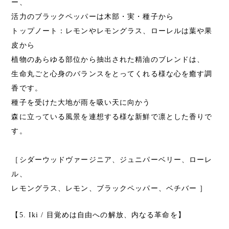
ー、
活力のブラックペッパーは木部・実・種子から
トップノート：レモンやレモングラス、ローレルは葉や果
皮から
植物のあらゆる部位から抽出された精油のブレンドは、
生命丸ごと心身のバランスをとってくれる様な心を癒す調
香です。
種子を受けた大地が雨を吸い天に向かう
森に立っている風景を連想する様な新鮮で凛とした香りで
す。
［シダーウッドヴァージニア、ジュニパーベリー、ローレ
ル、
レモングラス、レモン、ブラックペッパー、ベチバー ］
【5. Iki / 目覚めは自由への解放、内なる革命を】