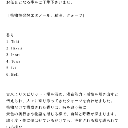
お任せとなる事をご了承下さいませ。
［植物性発酵エタノール、精油、クォーツ］
香り
1. Toki
2. Hikari
3. Inori
4. Towa
5. Iki
6. Bell
古来よりスピリット・場を清め、潜在能力・感性を引き出すと
伝えられ、人々に寄り添ってきたクォーツを合わせました。
植物だけで構成された香りは、時を追う毎に
景色の奥行きや物語を感じる様で、自然と呼吸が深まります。
纏う度・鞄に偲ばせているだけでも、浄化される様な護られて
いる様な