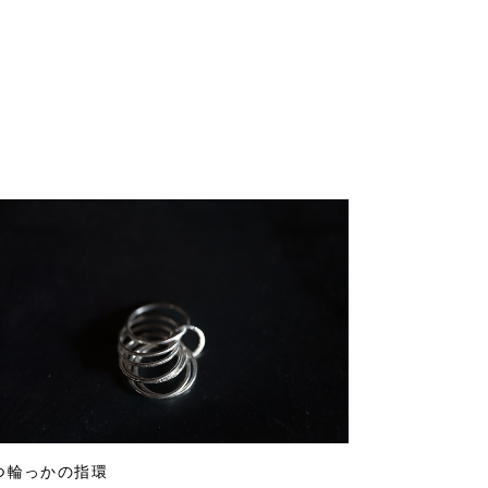
つ輪っかの指環