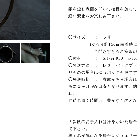
銀を燻し表面を叩いて槌目を施し
経年変化をお楽しみ下さい。
◯サイズ ： フリー
(ぐるり約15cm 装着時に
＊開きすぎると変形の原因と
◯素材 ： Silver 950 シ
◯発送方法 ： レターパックプ
りものの場合はゆうパックもおす
◯発送時期 ： 在庫がある場合は
る為１ヶ月程が目安となります。
ね。
お待ち頂く時間も、豊かなものと
＊普段のお手入れは汗をかいた場
て下さい。
黒ずみが気になる場合はジュエリ